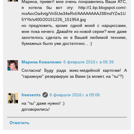
Марина, привет! мне очень понравились Ваши АТС,
я хотела бы вот эту: http://1.bp.blogspot.com/-
msAocOa4vtg/Vn5Uw34eRxI/AAAAAAAAJ38/ndYZw1U
5YYk/s400/20151226_151954.jpg
но предложить, кроме одной моей с нарциссами,
мне пока нечего. Давайте из новой серии? мне даже
захотелось сделать их в Вашей любимой технике,
бумажных было уже достаточно... :)
Марина Коваленко
6 февраля 2016 г. в 06:39
Согласна! Буду рада микс-медийной карточке! А
"гаражную" резервирую за Вами (а может, на "ты"?)
freesents
6 февраля 2016 г. в 09:06
на "ты" даже нужно! :)
договорились!
Ответить